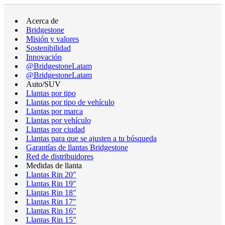
Acerca de
Bridgestone
Misión y valores
Sostenibilidad
Innovación
@BridgestoneLatam
@BridgestoneLatam
Auto/SUV
Llantas por tipo
Llantas por tipo de vehículo
Llantas por marca
Llantas por vehículo
Llantas por ciudad
Llantas para que se ajusten a tu búsqueda
Garantías de llantas Bridgestone
Red de distribuidores
Medidas de llanta
Llantas Rin 20"
Llantas Rin 19"
Llantas Rin 18"
Llantas Rin 17"
Llantas Rin 16"
Llantas Rin 15"