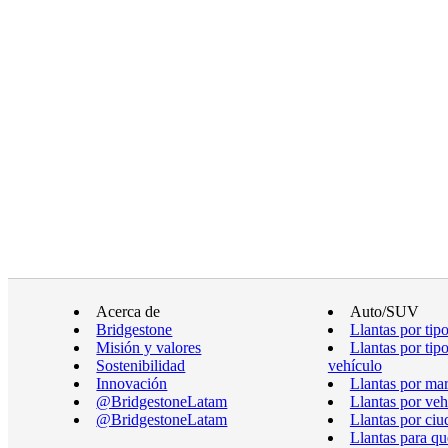
Acerca de
Auto/SUV
Bridgestone
Llantas por tip
Misión y valores
Llantas por tip
Sostenibilidad
vehículo
Innovación
Llantas por ma
@BridgestoneLatam
Llantas por veh
@BridgestoneLatam
Llantas por ciu
Llantas para qu