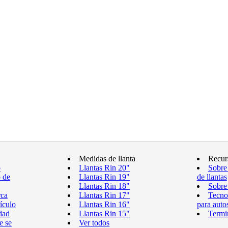
Medidas de llanta
Recur
o
Llantas Rin 20"
Sobre
o de
Llantas Rin 19"
de llantas
Llantas Rin 18"
Sobre 
rca
Llantas Rin 17"
Tecnol
ículo
Llantas Rin 16"
para auto
dad
Llantas Rin 15"
Termin
e se
Ver todos