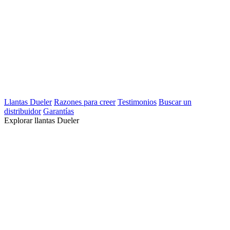
Llantas Dueler
Razones para creer
Testimonios
Buscar un
distribuidor
Garantías
Explorar llantas Dueler