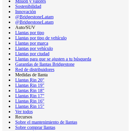
Misión y valores
Sostenibilidad
Innovación
@BridgestoneLatam
@BridgestoneLatam
Auto/SUV
Llantas por tipo
Llantas por tipo de vehículo
Llantas por marca
Llantas por vehículo
Llantas por ciudad
Llantas para que se ajusten a tu búsqueda
Garantías de llantas Bridgestone
Red de distribuidores
Medidas de llanta
Llantas Rin 20"
Llantas Rin 19"
Llantas Rin 18"
Llantas Rin 17"
Llantas Rin 16"
Llantas Rin 15"
Ver todos
Recursos
Sobre el mantenimiento de llantas
Sobre comprar llantas