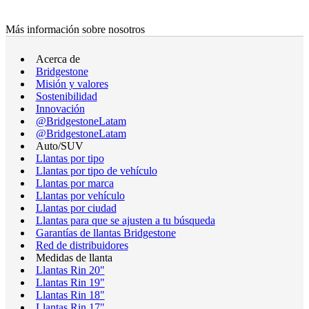
Más información sobre nosotros
Acerca de
Bridgestone
Misión y valores
Sostenibilidad
Innovación
@BridgestoneLatam
@BridgestoneLatam
Auto/SUV
Llantas por tipo
Llantas por tipo de vehículo
Llantas por marca
Llantas por vehículo
Llantas por ciudad
Llantas para que se ajusten a tu búsqueda
Garantías de llantas Bridgestone
Red de distribuidores
Medidas de llanta
Llantas Rin 20"
Llantas Rin 19"
Llantas Rin 18"
Llantas Rin 17"