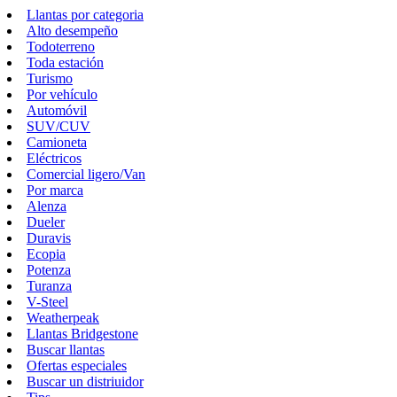
Llantas por categoria
Alto desempeño
Todoterreno
Toda estación
Turismo
Por vehículo
Automóvil
SUV/CUV
Camioneta
Eléctricos
Comercial ligero/Van
Por marca
Alenza
Dueler
Duravis
Ecopia
Potenza
Turanza
V-Steel
Weatherpeak
Llantas Bridgestone
Buscar llantas
Ofertas especiales
Buscar un distriuidor