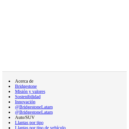
Acerca de
Bridgestone
Misión y valores
Sostenibilidad
Innovación
@BridgestoneLatam
@BridgestoneLatam
Auto/SUV
Llantas por tipo
Llantas por tipo de vehículo