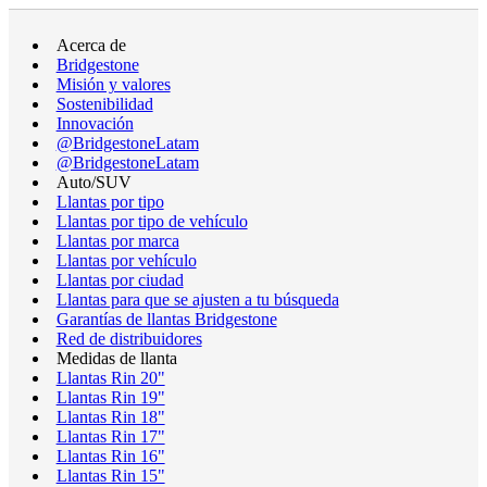
Acerca de
Bridgestone
Misión y valores
Sostenibilidad
Innovación
@BridgestoneLatam
@BridgestoneLatam
Auto/SUV
Llantas por tipo
Llantas por tipo de vehículo
Llantas por marca
Llantas por vehículo
Llantas por ciudad
Llantas para que se ajusten a tu búsqueda
Garantías de llantas Bridgestone
Red de distribuidores
Medidas de llanta
Llantas Rin 20"
Llantas Rin 19"
Llantas Rin 18"
Llantas Rin 17"
Llantas Rin 16"
Llantas Rin 15"