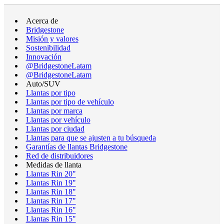
Acerca de
Bridgestone
Misión y valores
Sostenibilidad
Innovación
@BridgestoneLatam
@BridgestoneLatam
Auto/SUV
Llantas por tipo
Llantas por tipo de vehículo
Llantas por marca
Llantas por vehículo
Llantas por ciudad
Llantas para que se ajusten a tu búsqueda
Garantías de llantas Bridgestone
Red de distribuidores
Medidas de llanta
Llantas Rin 20"
Llantas Rin 19"
Llantas Rin 18"
Llantas Rin 17"
Llantas Rin 16"
Llantas Rin 15"