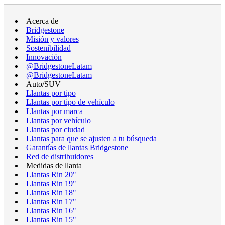
Acerca de
Bridgestone
Misión y valores
Sostenibilidad
Innovación
@BridgestoneLatam
@BridgestoneLatam
Auto/SUV
Llantas por tipo
Llantas por tipo de vehículo
Llantas por marca
Llantas por vehículo
Llantas por ciudad
Llantas para que se ajusten a tu búsqueda
Garantías de llantas Bridgestone
Red de distribuidores
Medidas de llanta
Llantas Rin 20"
Llantas Rin 19"
Llantas Rin 18"
Llantas Rin 17"
Llantas Rin 16"
Llantas Rin 15"