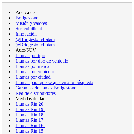
Acerca de
Bridgestone
Misión y valores
Sostenibilidad
Innovación
@BridgestoneLatam
@BridgestoneLatam
Auto/SUV
Llantas por tipo
Llantas por tipo de vehículo
Llantas por marca
Llantas por vehículo
Llantas por ciudad
Llantas para que se ajusten a tu búsqueda
Garantías de llantas Bridgestone
Red de distribuidores
Medidas de llanta
Llantas Rin 20"
Llantas Rin 19"
Llantas Rin 18"
Llantas Rin 17"
Llantas Rin 16"
Llantas Rin 15"