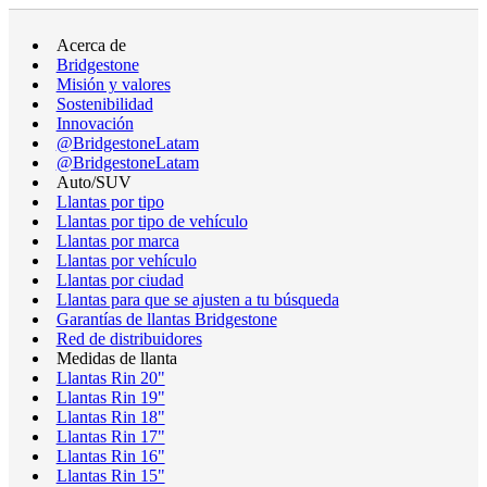
Acerca de
Bridgestone
Misión y valores
Sostenibilidad
Innovación
@BridgestoneLatam
@BridgestoneLatam
Auto/SUV
Llantas por tipo
Llantas por tipo de vehículo
Llantas por marca
Llantas por vehículo
Llantas por ciudad
Llantas para que se ajusten a tu búsqueda
Garantías de llantas Bridgestone
Red de distribuidores
Medidas de llanta
Llantas Rin 20"
Llantas Rin 19"
Llantas Rin 18"
Llantas Rin 17"
Llantas Rin 16"
Llantas Rin 15"