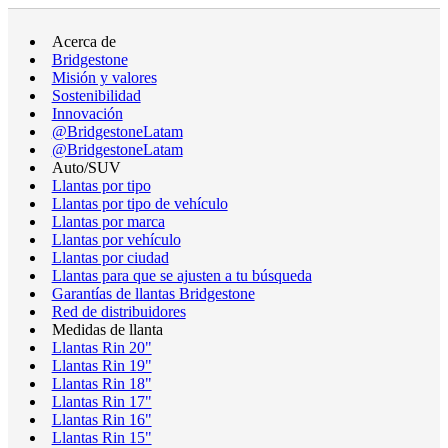
Acerca de
Bridgestone
Misión y valores
Sostenibilidad
Innovación
@BridgestoneLatam
@BridgestoneLatam
Auto/SUV
Llantas por tipo
Llantas por tipo de vehículo
Llantas por marca
Llantas por vehículo
Llantas por ciudad
Llantas para que se ajusten a tu búsqueda
Garantías de llantas Bridgestone
Red de distribuidores
Medidas de llanta
Llantas Rin 20"
Llantas Rin 19"
Llantas Rin 18"
Llantas Rin 17"
Llantas Rin 16"
Llantas Rin 15"