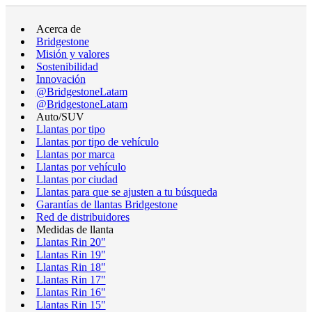
Acerca de
Bridgestone
Misión y valores
Sostenibilidad
Innovación
@BridgestoneLatam
@BridgestoneLatam
Auto/SUV
Llantas por tipo
Llantas por tipo de vehículo
Llantas por marca
Llantas por vehículo
Llantas por ciudad
Llantas para que se ajusten a tu búsqueda
Garantías de llantas Bridgestone
Red de distribuidores
Medidas de llanta
Llantas Rin 20"
Llantas Rin 19"
Llantas Rin 18"
Llantas Rin 17"
Llantas Rin 16"
Llantas Rin 15"