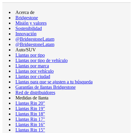
Acerca de
Bridgestone
Misión y valores
Sostenibilidad
Innovación
@BridgestoneLatam
@BridgestoneLatam
Auto/SUV
Llantas por tipo
Llantas por tipo de vehículo
Llantas por marca
Llantas por vehículo
Llantas por ciudad
Llantas para que se ajusten a tu búsqueda
Garantías de llantas Bridgestone
Red de distribuidores
Medidas de llanta
Llantas Rin 20"
Llantas Rin 19"
Llantas Rin 18"
Llantas Rin 17"
Llantas Rin 16"
Llantas Rin 15"