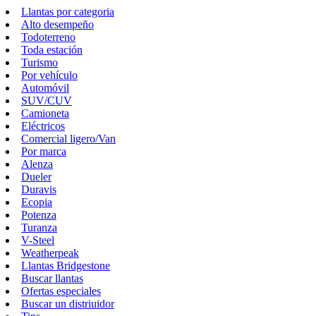
Llantas por categoria
Alto desempeño
Todoterreno
Toda estación
Turismo
Por vehículo
Automóvil
SUV/CUV
Camioneta
Eléctricos
Comercial ligero/Van
Por marca
Alenza
Dueler
Duravis
Ecopia
Potenza
Turanza
V-Steel
Weatherpeak
Llantas Bridgestone
Buscar llantas
Ofertas especiales
Buscar un distriuidor