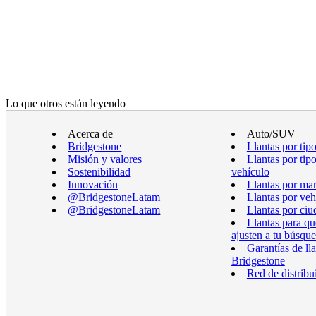
Lo que otros están leyendo
Acerca de
Auto/SUV
Bridgestone
Llantas por tip
Misión y valores
Llantas por tip
Sostenibilidad
vehículo
Innovación
Llantas por ma
@BridgestoneLatam
Llantas por veh
@BridgestoneLatam
Llantas por ciu
Llantas para qu
ajusten a tu búsqu
Garantías de ll
Bridgestone
Red de distribu