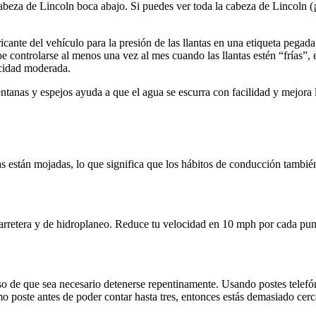
abeza de Lincoln boca abajo. Si puedes ver toda la cabeza de Lincoln (
ante del vehículo para la presión de las llantas en una etiqueta pegada 
ebe controlarse al menos una vez al mes cuando las llantas estén “frías
ocidad moderada.
anas y espejos ayuda a que el agua se escurra con facilidad y mejora la 
s están mojadas, lo que significa que los hábitos de conducción tambié
carretera y de hidroplaneo. Reduce tu velocidad en 10 mph por cada pun
aso de que sea necesario detenerse repentinamente. Usando postes telef
mo poste antes de poder contar hasta tres, entonces estás demasiado cerc