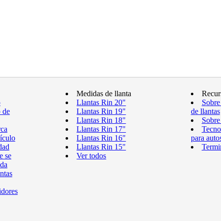
Medidas de llanta
Recur
o
Llantas Rin 20"
Sobre
o de
Llantas Rin 19"
de llantas
Llantas Rin 18"
Sobre 
rca
Llantas Rin 17"
Tecnol
ículo
Llantas Rin 16"
para auto
dad
Llantas Rin 15"
Termin
e se
Ver todos
eda
antas
idores