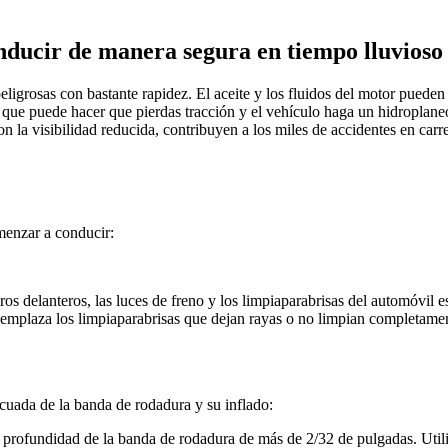
ducir de manera segura en tiempo lluvioso
igrosas con bastante rapidez. El aceite y los fluidos del motor pueden 
 lo que puede hacer que pierdas tracción y el vehículo haga un hidroplaneo
con la visibilidad reducida, contribuyen a los miles de accidentes en ca
menzar a conducir:
aros delanteros, las luces de freno y los limpiaparabrisas del automóvil 
emplaza los limpiaparabrisas que dejan rayas o no limpian completamente
decuada de la banda de rodadura y su inflado:
 profundidad de la banda de rodadura de más de 2/32 de pulgadas. Util