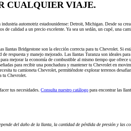
 CUALQUIER VIAJE.
a industria automotriz estadounidense: Detroit, Michigan. Desde su cre
tos de calidad a un precio excelente. Ya sea un sedán, un cupé, una ca
llantas Bridgestone son la elección correcta para tu Chevrolet. Si está
d de respuesta y manejo mejorado. Las llantas Turanza son ideales par
para mejorar la economía de combustible al mismo tiempo que ofrece u
diseñadas para recibir una ponchadura y mantener tu Chevrolet en movi
necesita tu camioneta Chevrolet, permitiéndote explorar terrenos desafi
a tu Chevrolet.
sfacer tus necesidades.
Consulta nuestro catálogo
para encontrar las lla
pende del daño de la llanta, la cantidad de pérdida de presión y las 