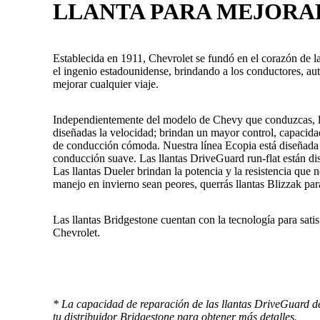
LLANTA PARA MEJORAR
Establecida en 1911, Chevrolet se fundó en el corazón de l
el ingenio estadounidense, brindando a los conductores, au
mejorar cualquier viaje.
Independientemente del modelo de Chevy que conduzcas, las 
diseñadas la velocidad; brindan un mayor control, capacida
de conducción cómoda. Nuestra línea Ecopia está diseñada 
conducción suave. Las llantas DriveGuard run-flat están 
Las llantas Dueler brindan la potencia y la resistencia que 
manejo en invierno sean peores, querrás llantas Blizzak par
Las llantas Bridgestone cuentan con la tecnología para sati
Chevrolet.
* La capacidad de reparación de las llantas DriveGuard de
tu distribuidor Bridgestone para obtener más detalles.