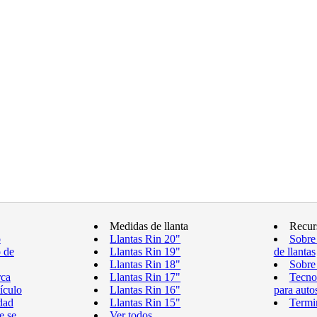
Medidas de llanta
Recur
o
Llantas Rin 20"
Sobre
o de
Llantas Rin 19"
de llantas
Llantas Rin 18"
Sobre 
rca
Llantas Rin 17"
Tecnol
ículo
Llantas Rin 16"
para auto
dad
Llantas Rin 15"
Termin
e se
Ver todos