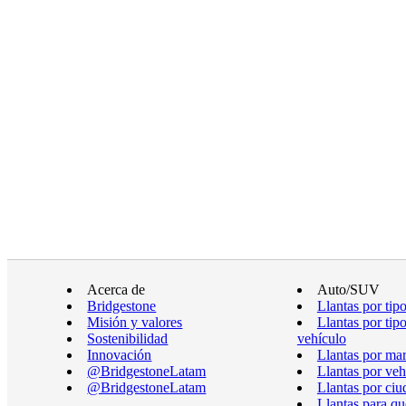
Acerca de
Auto/SUV
Bridgestone
Llantas por tip
Misión y valores
Llantas por tip
Sostenibilidad
vehículo
Innovación
Llantas por ma
@BridgestoneLatam
Llantas por veh
@BridgestoneLatam
Llantas por ciu
Llantas para qu