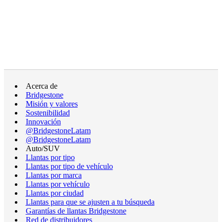
Acerca de
Bridgestone
Misión y valores
Sostenibilidad
Innovación
@BridgestoneLatam
@BridgestoneLatam
Auto/SUV
Llantas por tipo
Llantas por tipo de vehículo
Llantas por marca
Llantas por vehículo
Llantas por ciudad
Llantas para que se ajusten a tu búsqueda
Garantías de llantas Bridgestone
Red de distribuidores