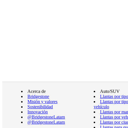
Acerca de
Auto/SUV
Bridgestone
Llantas por tip
Misión y valores
Llantas por tip
Sostenibilidad
vehículo
Innovación
Llantas por ma
@BridgestoneLatam
Llantas por veh
@BridgestoneLatam
Llantas por ciu
Llantas para qu