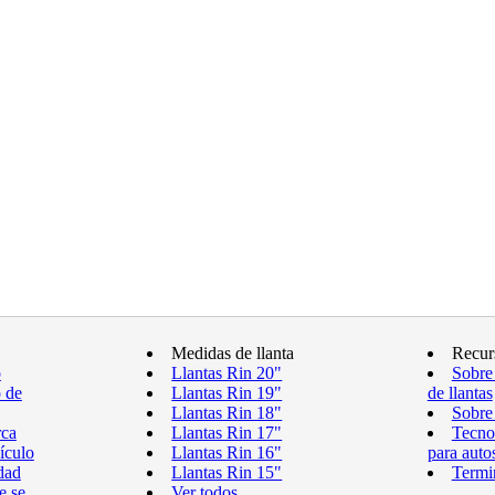
Medidas de llanta
Recur
o
Llantas Rin 20"
Sobre
o de
Llantas Rin 19"
de llantas
Llantas Rin 18"
Sobre 
rca
Llantas Rin 17"
Tecnol
ículo
Llantas Rin 16"
para auto
dad
Llantas Rin 15"
Termin
e se
Ver todos