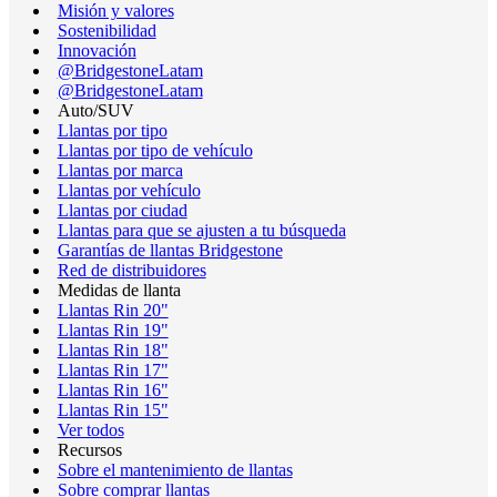
Misión y valores
Sostenibilidad
Innovación
@BridgestoneLatam
@BridgestoneLatam
Auto/SUV
Llantas por tipo
Llantas por tipo de vehículo
Llantas por marca
Llantas por vehículo
Llantas por ciudad
Llantas para que se ajusten a tu búsqueda
Garantías de llantas Bridgestone
Red de distribuidores
Medidas de llanta
Llantas Rin 20"
Llantas Rin 19"
Llantas Rin 18"
Llantas Rin 17"
Llantas Rin 16"
Llantas Rin 15"
Ver todos
Recursos
Sobre el mantenimiento de llantas
Sobre comprar llantas