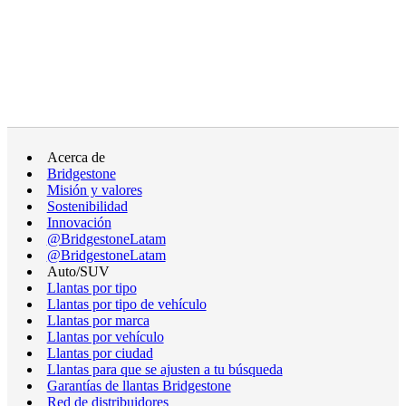
Acerca de
Bridgestone
Misión y valores
Sostenibilidad
Innovación
@BridgestoneLatam
@BridgestoneLatam
Auto/SUV
Llantas por tipo
Llantas por tipo de vehículo
Llantas por marca
Llantas por vehículo
Llantas por ciudad
Llantas para que se ajusten a tu búsqueda
Garantías de llantas Bridgestone
Red de distribuidores