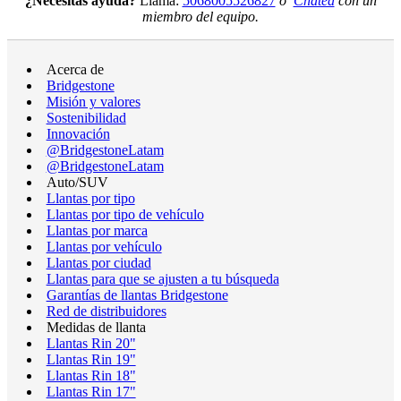
¿Necesitas ayuda?
Llama:
5068005526827
o
Chatea
con un
miembro del equipo.
Acerca de
Bridgestone
Misión y valores
Sostenibilidad
Innovación
@BridgestoneLatam
@BridgestoneLatam
Auto/SUV
Llantas por tipo
Llantas por tipo de vehículo
Llantas por marca
Llantas por vehículo
Llantas por ciudad
Llantas para que se ajusten a tu búsqueda
Garantías de llantas Bridgestone
Red de distribuidores
Medidas de llanta
Llantas Rin 20"
Llantas Rin 19"
Llantas Rin 18"
Llantas Rin 17"