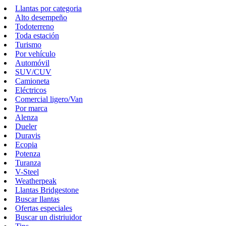
Llantas por categoria
Alto desempeño
Todoterreno
Toda estación
Turismo
Por vehículo
Automóvil
SUV/CUV
Camioneta
Eléctricos
Comercial ligero/Van
Por marca
Alenza
Dueler
Duravis
Ecopia
Potenza
Turanza
V-Steel
Weatherpeak
Llantas Bridgestone
Buscar llantas
Ofertas especiales
Buscar un distriuidor