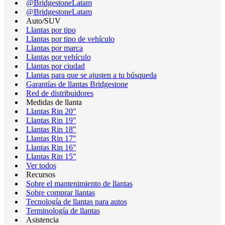
@BridgestoneLatam
@BridgestoneLatam
Auto/SUV
Llantas por tipo
Llantas por tipo de vehículo
Llantas por marca
Llantas por vehículo
Llantas por ciudad
Llantas para que se ajusten a tu búsqueda
Garantías de llantas Bridgestone
Red de distribuidores
Medidas de llanta
Llantas Rin 20"
Llantas Rin 19"
Llantas Rin 18"
Llantas Rin 17"
Llantas Rin 16"
Llantas Rin 15"
Ver todos
Recursos
Sobre el mantenimiento de llantas
Sobre comprar llantas
Tecnología de llantas para autos
Terminología de llantas
Asistencia