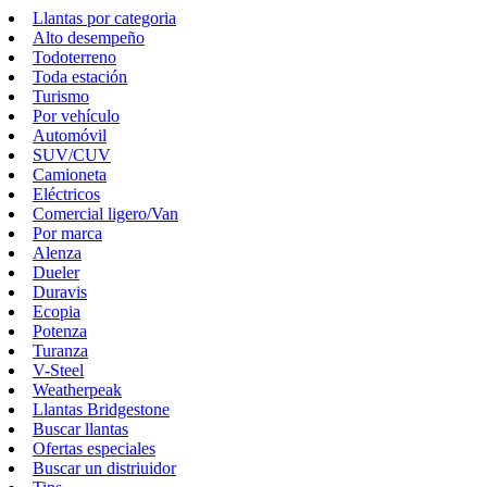
Llantas por categoria
Alto desempeño
Todoterreno
Toda estación
Turismo
Por vehículo
Automóvil
SUV/CUV
Camioneta
Eléctricos
Comercial ligero/Van
Por marca
Alenza
Dueler
Duravis
Ecopia
Potenza
Turanza
V-Steel
Weatherpeak
Llantas Bridgestone
Buscar llantas
Ofertas especiales
Buscar un distriuidor